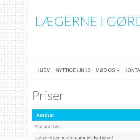
LÆGERNE I GØR
HJEM
NYTTIGE LINKS
MØD OS
KONTA
Priser
Atester
Motorattest
Lægeerklæring om uarbejdsdygtighed