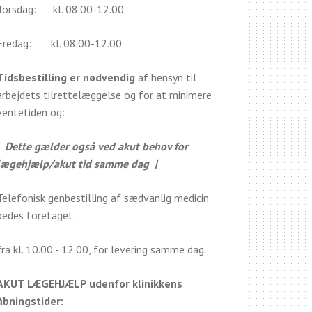
Torsdag: kl. 08.00-12.00
Fredag: kl. 08.00-12.00
Tidsbestilling er nødvendig
af hensyn til
arbejdets tilrettelæggelse og for at minimere
ventetiden og:
| Dette gælder også ved akut behov for
lægehjælp/akut tid samme dag |
Telefonisk genbestilling af sædvanlig medicin
bedes foretaget:
fra kl. 10.00 - 12.00, for levering samme dag.
AKUT LÆGEHJÆLP udenfor klinikkens
åbningstider: